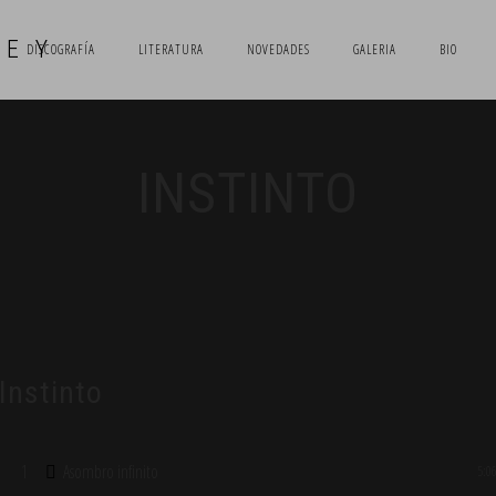
DISCOGRAFÍA
LITERATURA
NOVEDADES
GALERIA
BIO
INSTINTO
Instinto
1
Asombro infinito
5:0