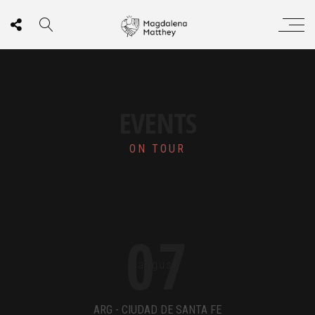
EVENTS
ON TOUR
07
august
ARG - CIUDAD DE SANTA FE